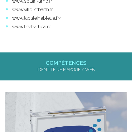
www.splain-amp.fr
www.ville-stbarth.fr
www.labaleinebleue.fr/
www.thv.fr/theatre
COMPÉTENCES
IDENTITÉ DE MARQUE / WEB