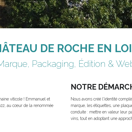
ÂTEAU DE ROCHE EN LO
Marque, Packaging, Édition & We
NOTRE DÉMARC
omaine viticole ! Emmanuel et
Nous avons créé l'identité complè
2022, au cœur de la renommée
marque, les étiquettes, une plaque
conduite : mettre en valeur leur p
vins, tout en adoptant une appro